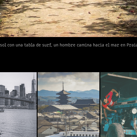
sol con una tabla de surf, un hombre camina hacia el mar en Praia
ÓN DE FOTOS
PAISAJE DE KYOTO
VIEJO F